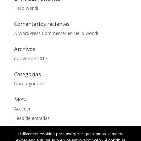
Hello world!
Comentarios recientes
A WordPress Commenter
en
Hello world!
Archivos
noviembre 2017
Categorías
Uncategorized
Meta
Acceder
Feed de entradas
Feed de comentarios
Utilizamos cookies para asegurar que damos la mejor
WordPress.org
experiencia al usuario en nuestro sitio web. Si continúa